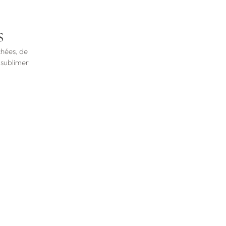
s
chées, de
 sublimer